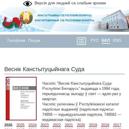
Версія для людзей са слабым зрокам
Галоўная
Пошук
РУС
БЕЛ
ENG
Веснік Канстытуцыйнага Суда
Часопіс "Веснік Канстытуцыйнага Суда
Рэспублікі Беларусь” выдаецца з 1994 года,
перыядычнасць выхаду ў свет — адзін раз у
квартал.
Часопіс уключаны ў Рэспубліканскі каталог
падпісных выданняў (падпісныя індэксы:
74858 — індывідуальная падпіска, 748582 —
ведамасная падпіска).
2026
2025
2024
2023
2022
2021
2020
2019
2018
2017