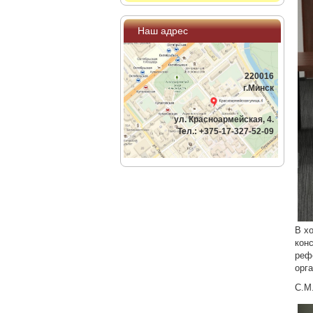
Наш адрес
220016
г.Минск
ул. Красноармейская, 4.
Тел.: +375-17-327-52-09
В х
кон
реф
орг
С.М