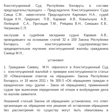
Конституционный Суд Республики Беларусь в составе
председательствующего – Председателя Конституционного Суда
Сивца С.М., заместителя Председателя Карпович Н.А., судей
Бодак А.Н., Гридюшко П.В., Каравая А.В., Ковальчука А.В.,
Любецкой С.А., Протащик Т.М., Рябцева В.Н., Семашко Е.В.,
Чигринова С.П.
заслушав в судебном заседании судью Каравая А.В.,
проводившего на основании статей 32 и 159 Закона Республики
Беларусь «О конституционном судопроизводстве»
предварительное изучение конституционной жалобы гражданина
Саевца М.Н.,
установил:
1. Гражданин Саевец М.Н. обратился в Конституционный Суд
с конституционной жалобой о проверке конституционности статьи
20 «Обжалование ответов на обращения» Закона Республики
Беларусь от 18 июля 2011 г. № 300-З «Об обращениях граждан и
юридических лиц» (далее – Закон об обращениях), примененной
судом при вынесении определения об отказе в возбуждении дела
по жалобе заявителя.
Указанной статьей Закона об обращениях установлено, что ответ
организации на обращение или решение об оставлении обращения
без рассмотрения по существу могут быть обжалованы в