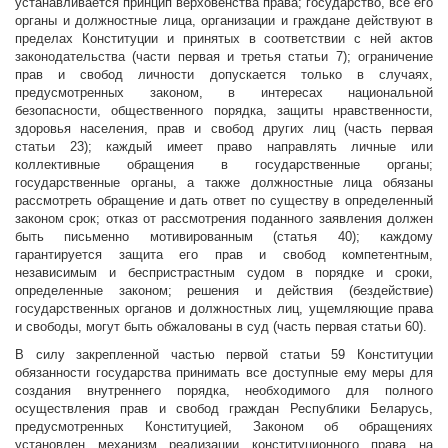
устанавливается принцип верховенства права; государство, все его
органы и должностные лица, организации и граждане действуют в
пределах Конституции и принятых в соответствии с ней актов
законодательства (части первая и третья статьи 7); ограничение
прав и свобод личности допускается только в случаях,
предусмотренных законом, в интересах национальной
безопасности, общественного порядка, защиты нравственности,
здоровья населения, прав и свобод других лиц (часть первая
статьи 23); каждый имеет право направлять личные или
коллективные обращения в государственные органы;
государственные органы, а также должностные лица обязаны
рассмотреть обращение и дать ответ по существу в определенный
законом срок; отказ от рассмотрения поданного заявления должен
быть письменно мотивированным (статья 40); каждому
гарантируется защита его прав и свобод компетентным,
независимым и беспристрастным судом в порядке и сроки,
определенные законом; решения и действия (бездействие)
государственных органов и должностных лиц, ущемляющие права
и свободы, могут быть обжалованы в суд (часть первая статьи 60).
В силу закрепленной частью первой статьи 59 Конституции
обязанности государства принимать все доступные ему меры для
создания внутреннего порядка, необходимого для полного
осуществления прав и свобод граждан Республики Беларусь,
предусмотренных Конституцией, Законом об обращениях
установлен механизм реализации конституционного права на