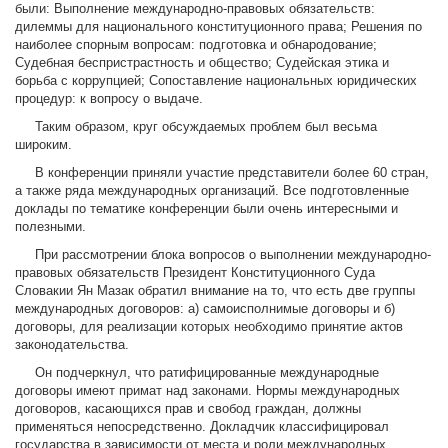
были: Выполнение международно-правовых обязательств:
дилеммы для национального конституционного права; Решения по
наиболее спорным вопросам: подготовка и обнародование;
Судебная беспристрастность и общество; Судейская этика и
борьба с коррупцией; Сопоставление национальных юридических
процедур: к вопросу о выдаче.
Таким образом, круг обсуждаемых проблем был весьма
широким.
В конференции приняли участие представители более 60 стран,
а также ряда международных организаций. Все подготовленные
доклады по тематике конференции были очень интересными и
полезными.
При рассмотрении блока вопросов о выполнении международно-
правовых обязательств Президент Конституционного Суда
Словакии Ян Мазак обратил внимание на то, что есть две группы
международных договоров: а) самоисполнимые договоры и б)
договоры, для реализации которых необходимо принятие актов
законодательства.
Он подчеркнул, что ратифицированные международные
договоры имеют примат над законами. Нормы международных
договоров, касающихся прав и свобод граждан, должны
применяться непосредственно. Докладчик классифицировал
государства в зависимости от места и роли международных