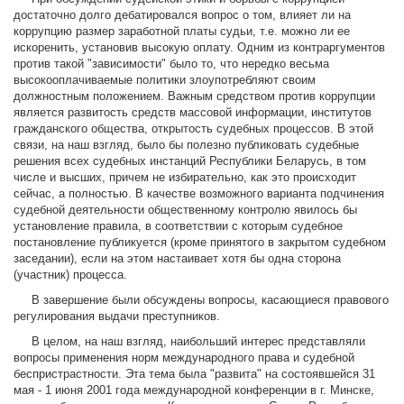
достаточно долго дебатировался вопрос о том, влияет ли на
коррупцию размер заработной платы судьи, т.е. можно ли ее
искоренить, установив высокую оплату. Одним из контраргументов
против такой "зависимости" было то, что нередко весьма
высокооплачиваемые политики злоупотребляют своим
должностным положением. Важным средством против коррупции
является развитость средств массовой информации, институтов
гражданского общества, открытость судебных процессов. В этой
связи, на наш взгляд, было бы полезно публиковать судебные
решения всех судебных инстанций Республики Беларусь, в том
числе и высших, причем не избирательно, как это происходит
сейчас, а полностью. В качестве возможного варианта подчинения
судебной деятельности общественному контролю явилось бы
установление правила, в соответствии с которым судебное
постановление публикуется (кроме принятого в закрытом судебном
заседании), если на этом настаивает хотя бы одна сторона
(участник) процесса.
В завершение были обсуждены вопросы, касающиеся правового
регулирования выдачи преступников.
В целом, на наш взгляд, наибольший интерес представляли
вопросы применения норм международного права и судебной
беспристрастности. Эта тема была "развита" на состоявшейся 31
мая - 1 июня 2001 года международной конференции в г. Минске,