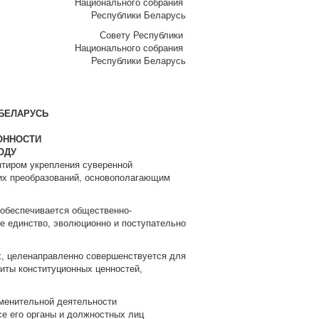
Национального собрания
Республики Беларусь
Совету Республики
Национального собрания
Республики Беларусь
БЕЛАРУСЬ
ОННОСТИ
ОДУ
нтиром укрепления суверенной
ких преобразований, основополагающим
 обеспечивается общественно-
ое единство, эволюционно и поступательно
х, целенаправленно совершенствуется для
иты конституционных ценностей,
именительной деятельности
се его органы и должностных лиц