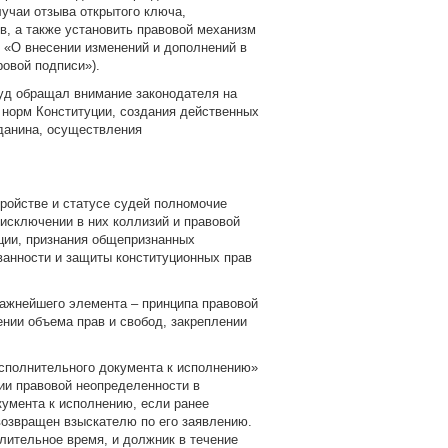
учаи отзыва открытого ключа,
в, а также установить правовой механизм
сь «О внесении изменений и дополнений в
овой подписи»).
Суд обращал внимание законодателя на
 норм Конституции, создания действенных
данина, осуществления
тройстве и статусе судей полномочие
исключении в них коллизий и правовой
ции, признания общепризнанных
ванности и защиты конституционных прав
важнейшего элемента – принципа правовой
ении объема прав и свобод, закреплении
исполнительного документа к исполнению»
ии правовой неопределенности в
умента к исполнению, если ранее
озвращен взыскателю по его заявлению.
лительное время, и должник в течение