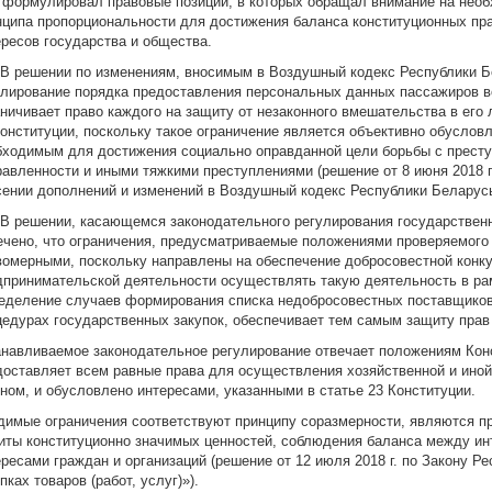
 формулировал правовые позиции, в которых обращал внимание на нео
нципа пропорциональности для достижения баланса конституционных пра
ересов государства и общества.
. В решении по изменениям, вносимым в Воздушный кодекс Республики Бе
улирование порядка предоставления персональных данных пассажиров 
аничивает право каждого на защиту от незаконного вмешательства в его 
Конституции, поскольку такое ограничение является объективно обусло
бходимым для достижения социально оправданной цели борьбы с прест
равленности и иными тяжкими преступлениями (решение от 8 июня 2018 г
сении дополнений и изменений в Воздушный кодекс Республики Беларусь
. В решении, касающемся законодательного регулирования государственны
ечено, что ограничения, предусматриваемые положениями проверяемого
вомерными, поскольку направлены на обеспечение добросовестной конк
дпринимательской деятельности осуществлять такую деятельность в р
еделение случаев формирования списка недобросовестных поставщиков,
цедурах государственных закупок, обеспечивает тем самым защиту прав 
анавливаемое законодательное регулирование отвечает положениям Конс
доставляет всем равные права для осуществления хозяйственной и иной
оном, и обусловлено интересами, указанными в статье 23 Конституции.
димые ограничения соответствуют принципу соразмерности, являются 
иты конституционно значимых ценностей, соблюдения баланса между ин
ересами граждан и организаций (решение от 12 июля 2018 г. по Закону 
пках товаров (работ, услуг)»).