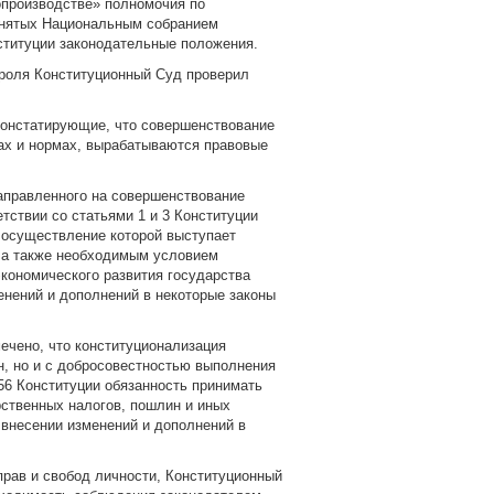
опроизводстве» полномочия по
инятых Национальным собранием
ституции законодательные положения.
троля Конституционный Суд проверил
констатирующие, что совершенствование
ах и нормах, вырабатываются правовые
направленного на совершенствование
тствии со статьями 1 и 3 Конституции
 осуществление которой выступает
, а также необходимым условием
экономического развития государства
енений и дополнений в некоторые законы
ечено, что конституционализация
, но и с добросовестностью выполнения
56 Конституции обязанность принимать
ственных налогов, пошлин и иных
 внесении изменений и дополнений в
прав и свобод личности, Конституционный