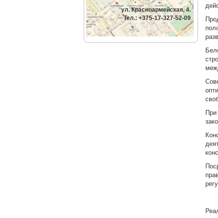
дей
ул. Красноармейская, 4.
Тел.: +375-17-327-52-09
Про
пол
раз
Бел
стр
меж
Сов
опт
сво
При
зак
Кон
дея
кон
Пос
пра
рег
Реа