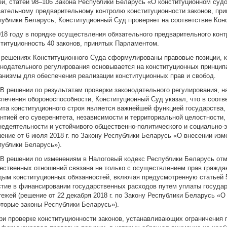
ей, статей 98–106 Закона Республики Беларусь «О конституционном суд
зательному предварительному контролю конституционности законов, пр
публики Беларусь, Конституционный Суд проверяет на соответствие Кон
018 году в порядке осуществления обязательного предварительного кон
ституционность 40 законов, принятых Парламентом.
В решениях Конституционного Суда сформулированы правовые позиции, 
онодательного регулирования основывается на конституционных принцип
анизмы для обеспечения реализации конституционных прав и свобод.
. В решении по результатам проверки законодательного регулирования, 
спечения обороноспособности, Конституционный Суд указал, что в соотве
ита конституционного строя является важнейшей функцией государства,
антией его суверенитета, независимости и территориальной целостности
недеятельности и устойчивого общественно-политического и социально-
шение от 6 июля 2018 г. по Закону Республики Беларусь «О внесении изм
публики Беларусь»).
. В решении по изменениям в Налоговый кодекс Республики Беларусь отм
ественных отношений связана не только с осуществлением прав граждан
дым конституционных обязанностей, включая предусмотренную статьей 
стие в финансировании государственных расходов путем уплаты государ
тежей (решение от 22 декабря 2018 г. по Закону Республики Беларусь «О
оторые законы Республики Беларусь»).
При проверке конституционности законов, устанавливающих ограничения 