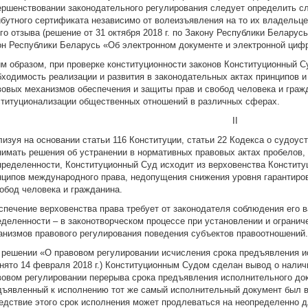
ершенствовании законодательного регулирования следует определить сл
ибутного сертификата независимо от волеизъявления на то их владельце
го отзыва (решение от 31 октября 2018 г. по Закону Республики Белару
он Республики Беларусь «Об электронном документе и электронной цифр
им образом, при проверке конституционности законов Конституционный 
бходимость реализации и развития в законодательных актах принципов и
вовых механизмов обеспечения и защиты прав и свобод человека и граж
ституционализации общественных отношений в различных сферах.
II
лизуя на основании статьи 116 Конституции, статьи 22 Кодекса о судоус
нимать решения об устранении в нормативных правовых актах пробелов, 
пределенности, Конституционный Суд исходит из верховенства Конститу
нципов международного права, недопущения снижения уровня гарантиро
вобод человека и гражданина.
спечение верховенства права требует от законодателя соблюдения его 
еделенности – в законотворческом процессе при установлении и огранич
анизмов правового регулирования поведения субъектов правоотношений.
В решении «О правовом регулировании исчисления срока предъявления 
инято 14 февраля 2018 г.) Конституционным Судом сделан вывод о налич
вовом регулировании перерыва срока предъявления исполнительного док
дъявленный к исполнению тот же самый исполнительный документ был в
едствие этого срок исполнения может продлеваться на неопределенно д