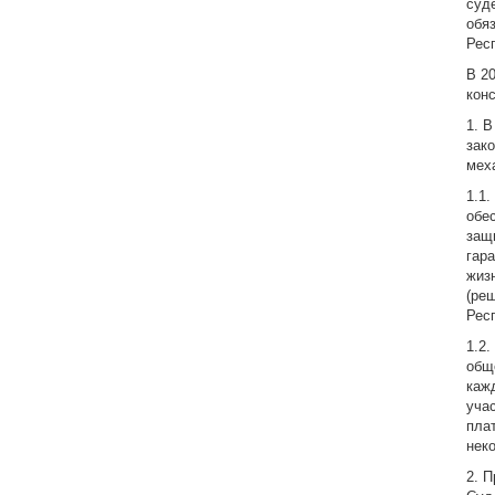
суд
обя
Рес
В 2
кон
1. 
зак
мех
1.1
обе
защ
гар
жиз
(ре
Рес
1.2
общ
каж
уча
пла
нек
2. 