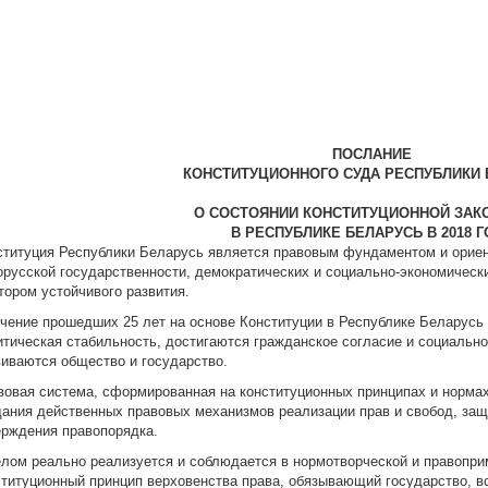
ПОСЛАНИЕ
КОНСТИТУЦИОННОГО СУДА РЕСПУБЛИКИ 
О СОСТОЯНИИ КОНСТИТУЦИОННОЙ ЗАК
В РЕСПУБЛИКЕ БЕЛАРУСЬ В 2018 Г
ституция Республики Беларусь является правовым фундаментом и орие
орусской государственности, демократических и социально-экономичес
тором устойчивого развития.
ечение прошедших 25 лет на основе Конституции в Республике Беларусь
итическая стабильность, достигаются гражданское согласие и социальн
виваются общество и государство.
вовая система, сформированная на конституционных принципах и норма
дания действенных правовых механизмов реализации прав и свобод, защ
ерждения правопорядка.
елом реально реализуется и соблюдается в нормотворческой и правопр
ституционный принцип верховенства права, обязывающий государство, в