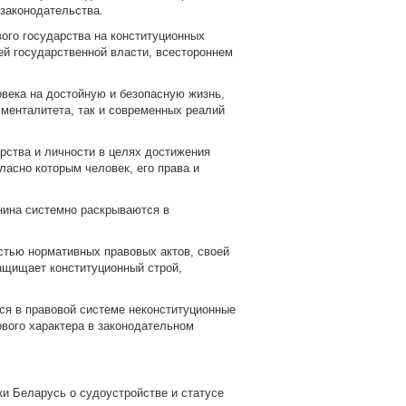
 законодательства.
ого государства на конституционных
ей государственной власти, всестороннем
овека на достойную и безопасную жизнь,
 менталитета, так и современных реалий
рства и личности в целях достижения
ласно которым человек, его права и
нина системно раскрываются в
стью нормативных правовых актов, своей
ащищает конституционный строй,
ся в правовой системе неконституционные
ового характера в законодательном
ки Беларусь о судоустройстве и статусе