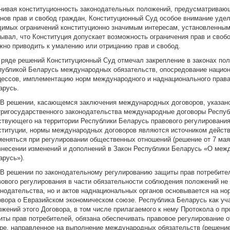
нивая конституционность законодательных положений, предусматриваю
онов прав и свобод граждан, Конституционный Суд особое внимание уд
димых ограничений конституционно значимым интересам, установленным 
зывал, что Конституция допускает возможность ограничения прав и свобо
жно приводить к умалению или отрицанию прав и свобод.
В ряде решений Конституционный Суд отмечал закрепление в законах по
публикой Беларусь международных обязательств, опосредование нацио
цессов, имплементацию норм международного и наднационального права
арусь.
. В решении, касающемся заключения международных договоров, указано
тригосударственного законодательства международные договоры Респуб
ствующего на территории Республики Беларусь правового регулирования.
ституции, нормы международных договоров являются источником дейст
меняться при регулировании общественных отношений (решение от 7 мая 
внесении изменений и дополнений в Закон Республики Беларусь «О меж
арусь»).
. В решении по законодательному регулированию защиты прав потребите
вового регулирования в части обязательности соблюдения положений не 
онодательства, но и актов наднациональных органов основывается на нор
овора о Евразийском экономическом союзе. Республика Беларусь как уча
ожений этого Договора, в том числе прилагаемого к нему Протокола о п
иты прав потребителей, обязана обеспечивать правовое регулирование 
ре, направленное на выполнение международных обязательств (решение о