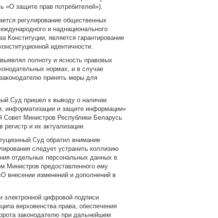
ь «О защите прав потребителей»).
ается регулирование общественных
международного и наднационального
ва Конституции, является гарантирование
конституционной идентичности.
 выявлял полноту и ясность правовых
конодательных нормах, и в случае
 законодателю принять меры для
ный Суд пришел к выводу о наличии
и, информатизации и защите информации»
й Совет Министров Республики Беларусь
 регистр и их актуализации.
итуционный Суд обратил внимание
улирования следует устранить коллизию
ения отдельных персональных данных в
ом Министров предоставленного ему
 «О внесении изменений и дополнений в
 и электронной цифровой подписи
нципа верховенства права, обеспечения
борота законодателю при дальнейшем