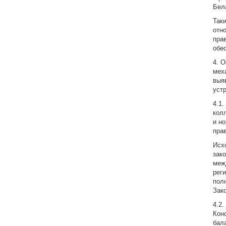
Бел
Так
отн
пра
обе
4. 
мех
выя
уст
4.1
кол
и н
пра
Исх
зак
меж
рег
пол
Зак
4.2
Кон
бал