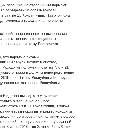
щих ограничение отдельными нормами
елял определению соразмерности
в статье 23 Конституции. При этом Суд
д человека и гражданина, но оно не
ложений, направленных на выполнение
нальным правом интеграционных
 в правовую систему Республики
, что наряду с актами
лики Беларусь входят в систему
 Исходя из положений статей 7, 8 и 21
вующего права и должны непосредственно
2018 г. по Закону Республики Беларусь
дународных договорах Республики
лей сделан вывод, что уточнение
только актов национального
мах статей 8 и 21 Конституции, а также
стник евразийской интеграции, исходя из
роведении согласованной политики в сфере
отношений, складывающихся в указанной
т 8 июня 2018 г. по Закону Республики