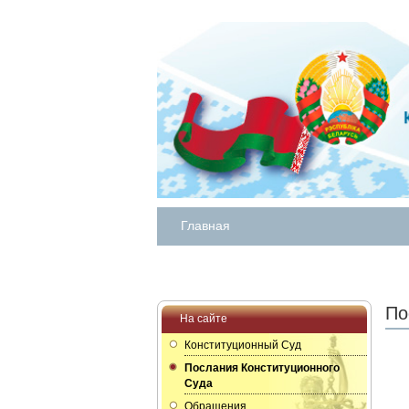
Главная
По
На сайте
Конституционный Суд
Послания Конституционного
Суда
Обращения