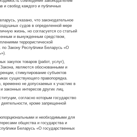
бходимость соблюдения законодателем
в и свобод каждого и публичных
ларусь, указано, что законодательное
воздушных судов в определенной мере
личную жизнь, но согласуется со статьей
вленным и вынужденным средством,
уплениями террористической
. по Закону Республики Беларусь «О
»).
х закупок товаров (работ, услуг),
 Закона, являются обоснованными и
уренции, стимулирование субъектов
амках существующего правопорядка.
 временно не допускаемых к участию в
и законных интересов других лиц.
титуции, согласно которым государство
 деятельности, кроме запрещенной
пропорциональными и необходимыми для
тересами общества и государства и
Республики Беларусь «О государственных