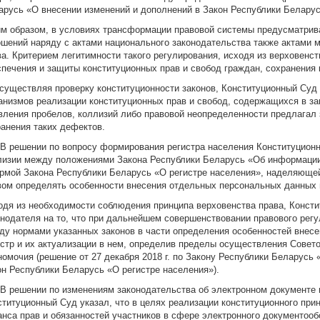
арусь «О внесении изменений и дополнений в Закон Республики Беларус
им образом, в условиях трансформации правовой системы предусматрив
ошений наряду с актами национального законодательства также актами 
ва. Критерием легитимности такого регулирования, исходя из верховенст
спечения и защиты конституционных прав и свобод граждан, сохранения 
Осуществляя проверку конституционности законов, Конституционный Суд
анизмов реализации конституционных прав и свобод, содержащихся в за
вления пробелов, коллизий либо правовой неопределенности предлагал
ранения таких дефектов.
. В решении по вопросу формирования регистра населения Конституцион
лизии между положениями Закона Республики Беларусь «Об информаци
ормой Закона Республики Беларусь «О регистре населения», наделяюще
вом определять особенности внесения отдельных персональных данных в
одя из необходимости соблюдения принципа верховенства права, Конст
онодателя на то, что при дальнейшем совершенствовании правового рег
ду нормами указанных законов в части определения особенностей внес
истр и их актуализации в нем, определив пределы осуществления Совет
номочия (решение от 27 декабря 2018 г. по Закону Республики Беларусь
он Республики Беларусь «О регистре населения»).
. В решении по изменениям законодательства об электронном документе
ституционный Суд указал, что в целях реализации конституционного при
анса прав и обязанностей участников в сфере электронного документоо