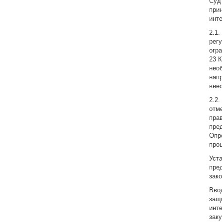
Суд
при
инт
2.1
рег
огр
23 
нео
нап
вне
2.2
отм
пра
пре
Опр
про
Уст
пре
зак
Вво
защ
инт
заку