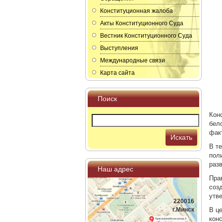
Конституционная жалоба
Акты Конституционного Суда
Вестник Конституционного Суда
Выступления
Международные связи
Карта сайта
Поиск
Кон
бел
фак
Искать
В т
пол
раз
Наш адрес
Пра
соз
утв
220016
г.Минск
В ц
кон