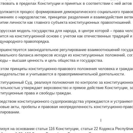
ствовать в пределах Конституции и принятых в соответствии с ней актов
должается процесс формирования демократического социального правов
ожениях о народовластии, принципах разделения и взаимодействия ветв
витии личности как главного субъекта конституционных правоотношений.
орусская модель государства для народа, в центре которой – права чел
оится на конституционной основе с учетом как отечественных традиций и
дународного правопорядка.
ершенствуется законодательное регулирование взаимоотношений госуда
имального баланса интересов исходя из конституционных положений, сог
боды – высшая ценность и цель общества и государства.
 этом принципы конституционно-правового положения человека и гражда
онодательстве и учитываются в правоприменительной деятельности.
ституционный Суд, реализуя полномочия по контролю за конституционно
тельностью утверждает верховенство и прямое действие Конституции, з
ституционные права и свободы граждан.
редством конституционного судопроизводства упреждаются и устраняют
вовые акты, пробелы и правовая неопределенность конституционно-прав
улировании.
I
лизуя на основании статьи 116 Конституции, статьи 22 Кодекса Республи