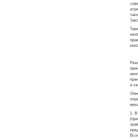
сов
атр
тако
Зак
Так
нео
пра
кон
Реа
при
нео
при
и с
Обе
опр
мех
1. 
(пр
пра
пре
Всл