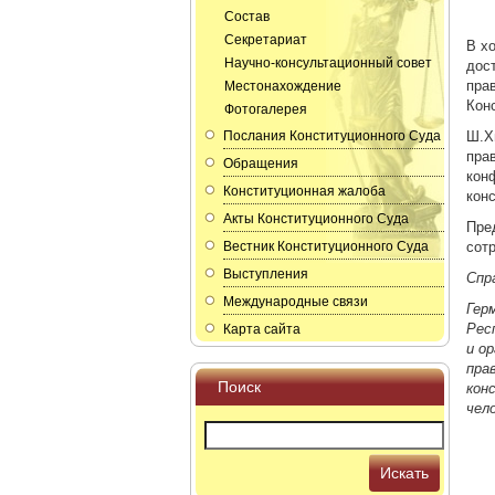
Состав
Секретариат
В х
Научно-консультационный совет
дос
пра
Местонахождение
Кон
Фотогалерея
Послания Конституционного Суда
Ш.Х
пра
Обращения
кон
Конституционная жалоба
кон
Акты Конституционного Суда
Пре
Вестник Конституционного Суда
сот
Выступления
Спр
Международные связи
Гер
Рес
Карта сайта
и о
пра
Поиск
кон
чел
Искать