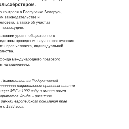
юльсхёрстером.
о контроля в Республике Беларусь,
ом законодательстве и
ловека, а также об участии
у правосудию.
вышении уровня общественного
едством проведения научно-практических
ты прав человека, индивидуальной
ранства.
 фонда международного правового
ым направлениям.
ию Правительства Федеративной
твовании национальных правовых систем
иции ФРГ в 1992 году и имеет опыт
иоритетов Фонда – развитие
рамках европейского понимания прав
 с 1993 года.