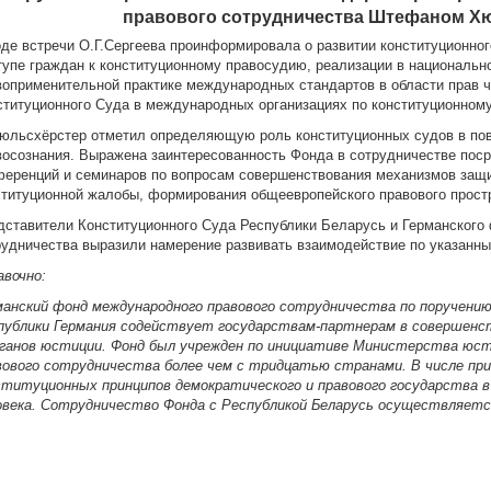
правового сотрудничества Штефаном Х
оде встречи О.Г.Сергеева проинформировала о развитии конституционног
тупе граждан к конституционному правосудию, реализации в национальн
воприменительной практике международных стандартов в области прав че
ституционного Суда в международных организациях по конституционном
юльсхёрстер отметил определяющую роль конституционных судов в по
восознания. Выражена заинтересованность Фонда в сотрудничестве поср
ференций и семинаров по вопросам совершенствования механизмов защи
ституционной жалобы, формирования общеевропейского правового прост
дставители Конституционного Суда Республики Беларусь и Германского
рудничества выразили намерение развивать взаимодействие по указанн
авочно:
манский фонд международного правового сотрудничества по поручен
публики Германия содействует государствам-партнерам в совершенс
рганов юстиции. Фонд был учрежден по инициативе Министерства юст
вового сотрудничества более чем с тридцатью странами. В числе пр
ституционных принципов демократического и правового государства в 
овека. Сотрудничество Фонда с Республикой Беларусь осуществляется