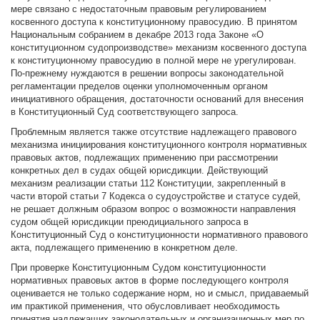
мере связано с недостаточным правовым регулированием
косвенного доступа к конституционному правосудию. В принятом
Национальным собранием в декабре 2013 года Законе «О
конституционном судопроизводстве» механизм косвенного доступа
к конституционному правосудию в полной мере не урегулирован.
По-прежнему нуждаются в решении вопросы законодательной
регламентации пределов оценки уполномоченным органом
инициативного обращения, достаточности оснований для внесения
в Конституционный Суд соответствующего запроса.
Проблемным является также отсутствие надлежащего правового
механизма инициирования конституционного контроля нормативных
правовых актов, подлежащих применению при рассмотрении
конкретных дел в судах общей юрисдикции. Действующий
механизм реализации статьи 112 Конституции, закрепленный в
части второй статьи 7 Кодекса о судоустройстве и статусе судей,
не решает должным образом вопрос о возможности направления
судом общей юрисдикции преюдициального запроса в
Конституционный Суд о конституционности нормативного правового
акта, подлежащего применению в конкретном деле.
При проверке Конституционным Судом конституционности
нормативных правовых актов в форме последующего контроля
оценивается не только содержание норм, но и смысл, придаваемый
им практикой применения, что обусловливает необходимость
принятия надлежащих законодательных и организационных мер по