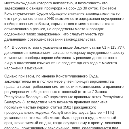
местонахождение которого неизвестно, и возможность его
задержания с санкции прокурора на срок до 30 суток. При этом
Конституционным Судом обращено внимание законодателя на то,
что при установлении в УИК возможности задержания осужденного
к общественным работам, скрывшегося с места жительства и
объявленного в розыск, не определены места и порядок
содержания таких задержанных, что следует учесть при
дальнейшем совершенствовании законодательства.
4.4. В соответствии с указанным выше Законом статьи 61 и 113 УИК
дополняются положением, согласно которому осужденные к аресту
и лишению свободы вправе обжаловать решение должностного
лица о наложении взыскания не позднее одного года с момента
наложения взыскания.
Однако при этом, по мнению Конституционного Суда,
законодателем не в полной мере учтен принцип верховенства
права, а также требования системности и комплексности правового
регулирования общественных отношений (статья 7 Закона
Республики Беларусь «О нормативных правовых актах Республики
Беларусь»), вследствие чего возникла правовая коллизия,
поскольку частью первой статьи 3582 Гражданского
процессуального кодекса Республики Беларусь (далее – ГПК)
установлено, что жалоба может быть подана в суд в месячный
срок, исчисляемый со дня, когда осужденному к аресту, лишению
свободы, пожизненному заключению, лицу, содержащемуся под