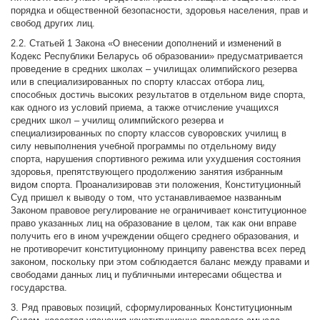
порядка и общественной безопасности, здоровья населения, прав и
свобод других лиц.
2.2. Статьей 1 Закона «О внесении дополнений и изменений в
Кодекс Республики Беларусь об образовании» предусматривается
проведение в средних школах – училищах олимпийского резерва
или в специализированных по спорту классах отбора лиц,
способных достичь высоких результатов в отдельном виде спорта,
как одного из условий приема, а также отчисление учащихся
средних школ – училищ олимпийского резерва и
специализированных по спорту классов суворовских училищ в
силу невыполнения учебной программы по отдельному виду
спорта, нарушения спортивного режима или ухудшения состояния
здоровья, препятствующего продолжению занятия избранным
видом спорта. Проанализировав эти положения, Конституционный
Суд пришел к выводу о том, что устанавливаемое названным
Законом правовое регулирование не ограничивает конституционное
право указанных лиц на образование в целом, так как они вправе
получить его в ином учреждении общего среднего образования, и
не противоречит конституционному принципу равенства всех перед
законом, поскольку при этом соблюдается баланс между правами и
свободами данных лиц и публичными интересами общества и
государства.
3. Ряд правовых позиций, сформулированных Конституционным