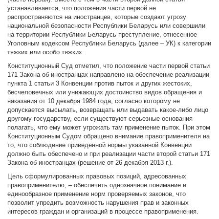
устанавливается, что положения части первой не
распространяются на иностранцев, которые создают угрозу
национальной безопасности Республики Беларусь или совершили
на территории Республики Беларусь преступление, отнесенное
Уголовным кодексом Республики Беларусь (далее – УК) к категории
тяжких или особо тяжких.
Конституционный Суд отметил, что положение части первой статьи
171 Закона об иностранцах направлено на обеспечение реализации
пункта 1 статьи 3 Конвенции против пыток и других жестоких,
бесчеловечных или унижающих достоинство видов обращения и
наказания от 10 декабря 1984 года, согласно которому не
допускается высылать, возвращать или выдавать какое-либо лицо
другому государству, если существуют серьезные основания
полагать, что ему может угрожать там применение пыток. При этом
Конституционным Судом обращено внимание правоприменителя на
то, что соблюдение приведенной нормы указанной Конвенции
должно быть обеспечено и при реализации части второй статьи 171
Закона об иностранцах (решение от 26 декабря 2013 г.).
Цель сформулированных правовых позиций, адресованных
правоприменителю, – обеспечить однозначное понимание и
единообразное применение норм проверяемых законов, что
позволит упредить возможность нарушения прав и законных
интересов граждан и организаций в процессе правоприменения.