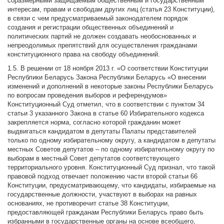
соразмерными защищаемым общественным и государственным
интересам, правам и свободам других лиц (статья 23 Конституции),
в связи с чем предусматриваемый законодателем порядок
создания и регистрации общественных объединений и
политических партий не должен создавать необоснованных и
непреодолимых препятствий для осуществления гражданами
конституционного права на свободу объединений.
1.5. В решении от 18 ноября 2013 г. «О соответствии Конституции
Республики Беларусь Закона Республики Беларусь «О внесении
изменений и дополнений в некоторые законы Республики Беларусь
по вопросам проведения выборов и референдумов»
Конституционный Суд отметил, что в соответствии с пунктом 34
статьи 3 указанного Закона в статье 60 Избирательного кодекса
закрепляется норма, согласно которой гражданин может
выдвигаться кандидатом в депутаты Палаты представителей
только по одному избирательному округу, а кандидатом в депутаты
местных Советов депутатов – по одному избирательному округу по
выборам в местный Совет депутатов соответствующего
территориального уровня. Конституционный Суд признал, что такой
правовой подход отвечает положению части второй статьи 66
Конституции, предусматривающему, что кандидаты, избираемые на
государственные должности, участвуют в выборах на равных
основаниях, не противоречит статье 38 Конституции,
предоставляющей гражданам Республики Беларусь право быть
избранными в государственные органы на основе всеобщего,