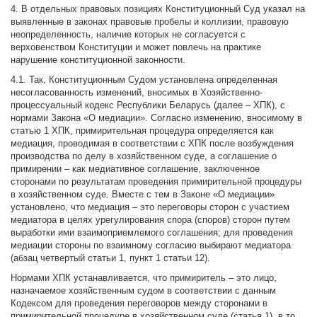
4. В отдельных правовых позициях Конституционный Суд указал на
выявленные в законах правовые пробелы и коллизии, правовую
неопределенность, наличие которых не согласуется с
верховенством Конституции и может повлечь на практике
нарушение конституционной законности.
4.1. Так, Конституционным Судом установлена определенная
несогласованность изменений, вносимых в Хозяйственно-
процессуальный кодекс Республики Беларусь (далее – ХПК), с
нормами Закона «О медиации». Согласно изменению, вносимому в
статью 1 ХПК, примирительная процедура определяется как
медиация, проводимая в соответствии с ХПК после возбуждения
производства по делу в хозяйственном суде, а соглашение о
примирении – как медиативное соглашение, заключенное
сторонами по результатам проведения примирительной процедуры
в хозяйственном суде. Вместе с тем в Законе «О медиации»
установлено, что медиация – это переговоры сторон с участием
медиатора в целях урегулирования спора (споров) сторон путем
выработки ими взаимоприемлемого соглашения; для проведения
медиации стороны по взаимному согласию выбирают медиатора
(абзац четвертый статьи 1, пункт 1 статьи 12).
Нормами ХПК устанавливается, что примиритель – это лицо,
назначаемое хозяйственным судом в соответствии с данным
Кодексом для проведения переговоров между сторонами в
примирительной процедуре в хозяйственном суде (статья 1), в то