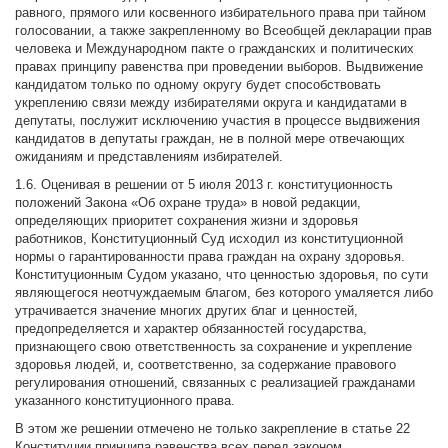
равного, прямого или косвенного избирательного права при тайном
голосовании, а также закрепленному во Всеобщей декларации прав
человека и Международном пакте о гражданских и политических
правах принципу равенства при проведении выборов. Выдвижение
кандидатом только по одному округу будет способствовать
укреплению связи между избирателями округа и кандидатами в
депутаты, послужит исключению участия в процессе выдвижения
кандидатов в депутаты граждан, не в полной мере отвечающих
ожиданиям и представлениям избирателей.
1.6. Оценивая в решении от 5 июля 2013 г. конституционность
положений Закона «Об охране труда» в новой редакции,
определяющих приоритет сохранения жизни и здоровья
работников, Конституционный Суд исходил из конституционной
нормы о гарантированности права граждан на охрану здоровья.
Конституционным Судом указано, что ценностью здоровья, по сути
являющегося неотчуждаемым благом, без которого умаляется либо
утрачивается значение многих других благ и ценностей,
предопределяется и характер обязанностей государства,
признающего свою ответственность за сохранение и укрепление
здоровья людей, и, соответственно, за содержание правового
регулирования отношений, связанных с реализацией гражданами
указанного конституционного права.
В этом же решении отмечено не только закрепление в статье 22
Конституции принципа равенства всех перед законом,