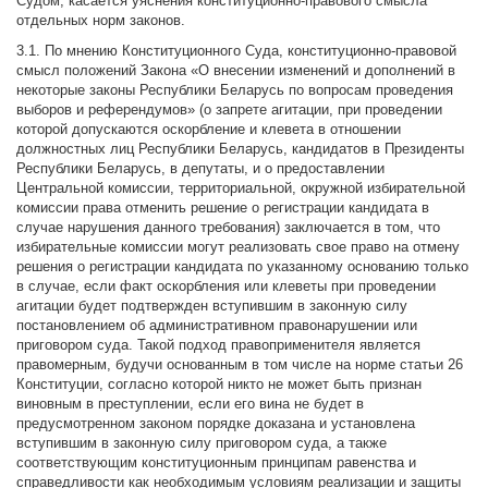
Судом, касается уяснения конституционно-правового смысла
отдельных норм законов.
3.1. По мнению Конституционного Суда, конституционно-правовой
смысл положений Закона «О внесении изменений и дополнений в
некоторые законы Республики Беларусь по вопросам проведения
выборов и референдумов» (о запрете агитации, при проведении
которой допускаются оскорбление и клевета в отношении
должностных лиц Республики Беларусь, кандидатов в Президенты
Республики Беларусь, в депутаты, и о предоставлении
Центральной комиссии, территориальной, окружной избирательной
комиссии права отменить решение о регистрации кандидата в
случае нарушения данного требования) заключается в том, что
избирательные комиссии могут реализовать свое право на отмену
решения о регистрации кандидата по указанному основанию только
в случае, если факт оскорбления или клеветы при проведении
агитации будет подтвержден вступившим в законную силу
постановлением об административном правонарушении или
приговором суда. Такой подход правоприменителя является
правомерным, будучи основанным в том числе на норме статьи 26
Конституции, согласно которой никто не может быть признан
виновным в преступлении, если его вина не будет в
предусмотренном законом порядке доказана и установлена
вступившим в законную силу приговором суда, а также
соответствующим конституционным принципам равенства и
справедливости как необходимым условиям реализации и защиты