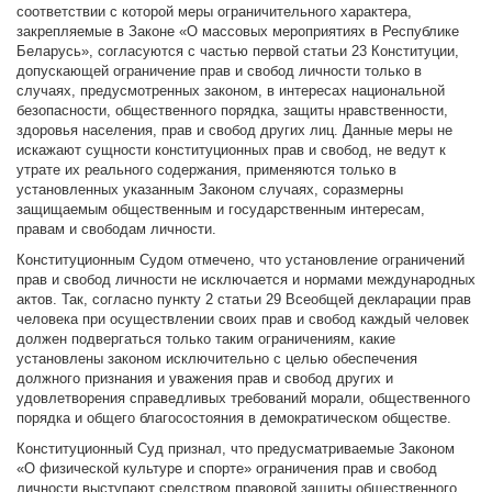
соответствии с которой меры ограничительного характера,
закрепляемые в Законе «О массовых мероприятиях в Республике
Беларусь», согласуются с частью первой статьи 23 Конституции,
допускающей ограничение прав и свобод личности только в
случаях, предусмотренных законом, в интересах национальной
безопасности, общественного порядка, защиты нравственности,
здоровья населения, прав и свобод других лиц. Данные меры не
искажают сущности конституционных прав и свобод, не ведут к
утрате их реального содержания, применяются только в
установленных указанным Законом случаях, соразмерны
защищаемым общественным и государственным интересам,
правам и свободам личности.
Конституционным Судом отмечено, что установление ограничений
прав и свобод личности не исключается и нормами международных
актов. Так, согласно пункту 2 статьи 29 Всеобщей декларации прав
человека при осуществлении своих прав и свобод каждый человек
должен подвергаться только таким ограничениям, какие
установлены законом исключительно с целью обеспечения
должного признания и уважения прав и свобод других и
удовлетворения справедливых требований морали, общественного
порядка и общего благосостояния в демократическом обществе.
Конституционный Суд признал, что предусматриваемые Законом
«О физической культуре и спорте» ограничения прав и свобод
личности выступают средством правовой защиты общественного