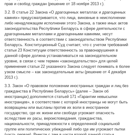
прав и свобод граждан (решение от 18 ноября 2013 г.).
3.2. В статье 22 Закона «О драгоценных металлах и драгоценных
камнях» предусматривается, что лица, виновные в неисполнении
либо ненадлежащем исполнении этого Закона, а также иных актов
законодательства Республики Беларусь в сфере деятельности с
драгоценными металлами и драгоценными камнями, несут
ответственность в соответствии с законодательством Республики
Беларусь. Конституционный Суд считает, что с учетом требований
статьи 23 Конституции ответственность за правонарушения в
данной сфере должна устанавливаться на законодательном
уровне, в связи с чем термин «законодательство» для целей
применения статьи 22 указанного Закона следует понимать в более
узком смысле – как законодательные акты (решение от 4 декабря
2013 г.).
3.3. Закон «О правовом положении иностранных граждан и лиц без
гражданства в Республике Беларусь» (далее – Закон об
иностранцах) дополняется статьей 171 «Гарантии невысылки
иностранцев», в соответствии с которой иностранцы не могут быть
возвращены или высланы против их воли в иностранное
государство, где их жизни или свободе угрожает опасность
вследствие их расы, вероисповедания, гражданства,
национальности, принадлежности к определенной социальной
группе или политических убеждений либо где им угрожают пытки
(часть первая). Вместе с тем в части второй данной статьи