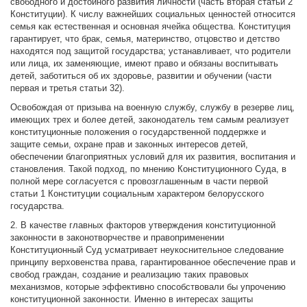
свободного и достойного развития личности (часть вторая статьи 2
Конституции). К числу важнейших социальных ценностей относится
семья как естественная и основная ячейка общества. Конституция
гарантирует, что брак, семья, материнство, отцовство и детство
находятся под защитой государства; устанавливает, что родители
или лица, их заменяющие, имеют право и обязаны воспитывать
детей, заботиться об их здоровье, развитии и обучении (части
первая и третья статьи 32).
Освобождая от призыва на военную службу, службу в резерве лиц,
имеющих трех и более детей, законодатель тем самым реализует
конституционные положения о государственной поддержке и
защите семьи, охране прав и законных интересов детей,
обеспечении благоприятных условий для их развития, воспитания и
становления. Такой подход, по мнению Конституционного Суда, в
полной мере согласуется с провозглашенным в части первой
статьи 1 Конституции социальным характером белорусского
государства.
2. В качестве главных факторов утверждения конституционной
законности в законотворчестве и правоприменении
Конституционный Суд усматривает неукоснительное следование
принципу верховенства права, гарантированное обеспечение прав и
свобод граждан, создание и реализацию таких правовых
механизмов, которые эффективно способствовали бы упрочению
конституционной законности. Именно в интересах защиты