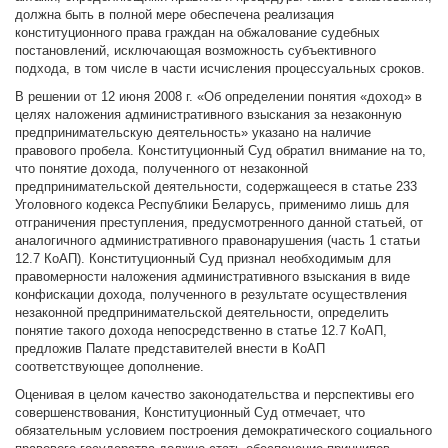
должна быть в полной мере обеспечена реализация
конституционного права граждан на обжалование судебных
постановлений, исключающая возможность субъективного
подхода, в том числе в части исчисления процессуальных сроков.
В решении от 12 июня 2008 г. «Об определении понятия «доход» в
целях наложения административного взыскания за незаконную
предпринимательскую деятельность» указано на наличие
правового пробела. Конституционный Суд обратил внимание на то,
что понятие дохода, полученного от незаконной
предпринимательской деятельности, содержащееся в статье 233
Уголовного кодекса Республики Беларусь, применимо лишь для
отграничения преступления, предусмотренного данной статьей, от
аналогичного административного правонарушения (часть 1 статьи
12.7 КоАП). Конституционный Суд признал необходимым для
правомерности наложения административного взыскания в виде
конфискации дохода, полученного в результате осуществления
незаконной предпринимательской деятельности, определить
понятие такого дохода непосредственно в статье 12.7 КоАП,
предложив Палате представителей внести в КоАП
соответствующее дополнение.
Оценивая в целом качество законодательства и перспективы его
совершенствования, Конституционный Суд отмечает, что
обязательным условием построения демократического социального