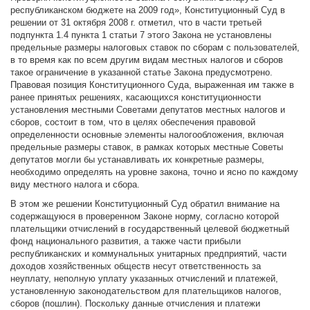
республиканском бюджете на 2009 год», Конституционный Суд в
решении от 31 октября 2008 г. отметил, что в части третьей
подпункта 1.4 пункта 1 статьи 7 этого Закона не установлены
предельные размеры налоговых ставок по сборам с пользователей,
в то время как по всем другим видам местных налогов и сборов
такое ограничение в указанной статье Закона предусмотрено.
Правовая позиция Конституционного Суда, выраженная им также в
ранее принятых решениях, касающихся конституционности
установления местными Советами депутатов местных налогов и
сборов, состоит в том, что в целях обеспечения правовой
определенности основные элементы налогообложения, включая
предельные размеры ставок, в рамках которых местные Советы
депутатов могли бы устанавливать их конкретные размеры,
необходимо определять на уровне закона, точно и ясно по каждому
виду местного налога и сбора.
В этом же решении Конституционный Суд обратил внимание на
содержащуюся в проверенном Законе норму, согласно которой
плательщики отчислений в государственный целевой бюджетный
фонд национального развития, а также части прибыли
республиканских и коммунальных унитарных предприятий, части
доходов хозяйственных обществ несут ответственность за
неуплату, неполную уплату указанных отчислений и платежей,
установленную законодательством для плательщиков налогов,
сборов (пошлин). Поскольку данные отчисления и платежи