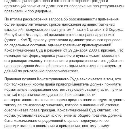
надлежащая защита прав и законных интересов граждан и
организаций зависит от должного их обеспечения процессуальными
правилами и процедурами.
По итогам рассмотрения запроса об обоснованности применения
более продолжительных сроков наложения административных
взысканий, предусмотренных пунктом 4 части 1 статьи 7.6 Кодекса
Республики Беларусь об административных правонарушениях
(далее – КоАП), при осуществлении административного процесса
по отдельным составам административных правонарушений
Конституционный Суд в решении от 29 декабря 2008 г. признал, что
неконкретная формулировка указанного пункта может привести к
его расширительному толкованию и распространению его действия
на неоправданно большой перечень административно наказуемых
деяний по усмотрению правоприменителя.
Правовая позиция Конституционного Суда заключается в том, что
при толковании нормы права правоприменитель должен понимать
нормативные предписания соответствующей статьи (части, пункта
статьи) в органическом единстве. При возможности
альтернативного толкования нормы предпочтение следует отдавать
такому ее смысловому значению, которое в наибольшей степени
обеспечивает права граждан. Конституционный Суд считает, что
норма, устанавливающая исключение из общего правила, должна
быть максимально определенной с целью недопущения ее
расширительного понимания и применения, поэтому в силу