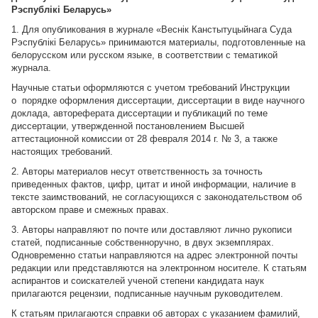
Рэспублікі Беларусь»
1. Для опубликования в журнале «Веснік Канстытуцыйнага Суда
Рэспублікі Беларусь» принимаются материалы, подготовленные на
белорусском или русском языке, в соответствии с тематикой
журнала.
Научные статьи оформляются с учетом требований Инструкции
о порядке оформления диссертации, диссертации в виде научного
доклада, автореферата диссертации и публикаций по теме
диссертации, утвержденной постановлением Высшей
аттестационной комиссии от 28 февраля 2014 г. № 3, а также
настоящих требований.
2. Авторы материалов несут ответственность за точность
приведенных фактов, цифр, цитат и иной информации, наличие в
тексте заимствований, не согласующихся с законодательством об
авторском праве и смежных правах.
3. Авторы направляют по почте или доставляют лично рукописи
статей, подписанные собственноручно, в двух экземплярах.
Одновременно статьи направляются на адрес электронной почты
редакции или представляются на электронном носителе. К статьям
аспирантов и соискателей ученой степени кандидата наук
прилагаются рецензии, подписанные научным руководителем.
К статьям прилагаются справки об авторах с указанием фамилий,