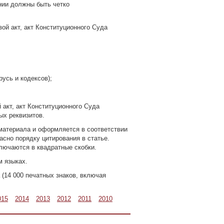
нии должны быть четко
ой акт, акт Конституционного Суда
усь и кодексов);
 акт, акт Конституционного Суда
ых реквизитов.
 материала и оформляется в соответствии
сно порядку цитирования в статье.
лючаются в квадратные скобки.
м языках.
 (14 000 печатных знаков, включая
015
2014
2013
2012
2011
2010