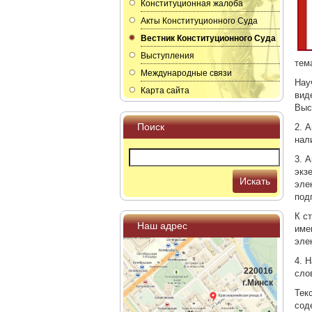
Конституционная жалоба
Акты Конституционного Суда
Вестник Конституционного Суда
Выступления
тем
Международные связи
Нау
Карта сайта
вид
Выс
Поиск
2. 
нал
3. 
экз
Искать
эле
под
К с
Наш адрес
име
эле
4. 
220016
сло
г.Минск
Тек
сод