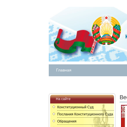
Главная
Ве
На сайте
Конституционный Суд
Послания Конституционного Суда
Обращения