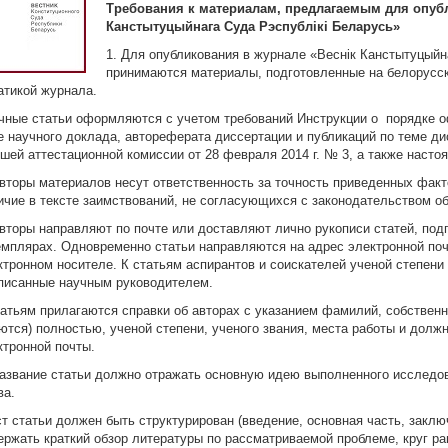
Требования к материалам, предлагаемым для опубл
Канстытуцыйнага Суда Рэспублікі Беларусь»
1. Для опубликования в журнале «Веснік Канстытуцыйн
принимаются материалы, подготовленные на белорусско
атикой журнала.
чные статьи оформляются с учетом требований Инструкции о порядке о
е научного доклада, автореферата диссертации и публикаций по теме д
шей аттестационной комиссии от 28 февраля 2014 г. № 3, а также насто
Авторы материалов несут ответственность за точность приведенных факт
ичие в тексте заимствований, не согласующихся с законодательством о
Авторы направляют по почте или доставляют лично рукописи статей, под
емплярах. Одновременно статьи направляются на адрес электронной по
ктронном носителе. К статьям аспирантов и соискателей ученой степени
писанные научным руководителем.
татьям прилагаются справки об авторах с указанием фамилий, собственн
ются) полностью, ученой степени, ученого звания, места работы и долж
ктронной почты.
Название статьи должно отражать основную идею выполненного исследо
ва.
ст статьи должен быть структурирован (введение, основная часть, заклю
ержать краткий обзор литературы по рассматриваемой проблеме, круг ра