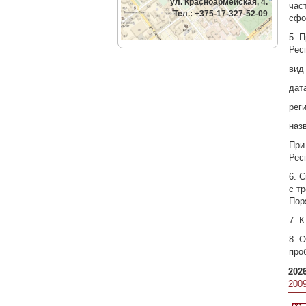
ул. Красноармейская, 4.
час
Тел.: +375-17-327-52-09
сфо
5. 
Рес
вид 
дат
рег
наз
При
Рес
6. 
с т
Пор
7. 
8. 
про
202
200