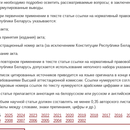
ти необходимо подробно осветить рассматриваемые вопросы; в заключе
рмулированные выводы.
При первичном применении в тексте статьи ссылки на нормативный правов
публики Беларусь указываются:
акта;
а принятия (издания) акта;
истрационный номер акта (за исключением Конституции Республики Белар
вание акта.
 повторном применении в тексте статьи ссылки на нормативный правовой
публики Беларусь допускается использование неполного набора указанн
Список цитированных источников приводится на языке оригинала в конце
ребованиями Высшей аттестационной комиссии. Ссылки нумеруются согла
ядковые номера ссылок по тексту нумеруются арабскими цифрами и зак
К статье прилагается аннотация на белорусском или русском и английско
Объем научной статьи должен составлять не менее 0,35 авторского листа
белы между словами, знаки препинания, цифры и др.).
6
2025
2024
2023
2022
2021
2020
2019
2018
2017
2016
2
9
2008
2007
2006
2005
2004
2003
2002