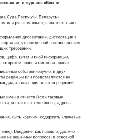
икования в журнале «Веснік
ага Суда Рэспублікі Беларусь»
м или русском языке, в соответствии с
формления диссертации, диссертации в
иссертации, утвержденной постановлением
ящих требований.
ов, цифр, цитат и иной информации,
б авторском праве и смежных правах.
писанные собственноручно, в двух
чты редакции или представляются на
 кандидата наук прилагаются рецензии,
ых имен и отчеств (если таковые
ности, контактных телефонов, адреса
вания, быть кратким, содержать ключевые
чение). Введение, как правило, должно
нее не решенных вопросов; в основной